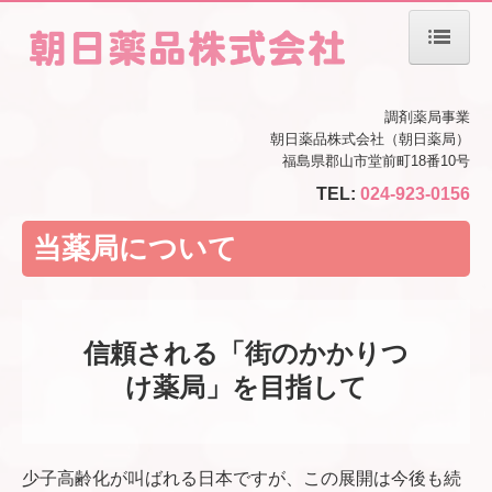
ホーム
調剤薬局事業
朝日薬品株式会社（朝日薬局）
当薬局について
福島県郡山市堂前町18番10号
TEL:
024-923-0156
会社案内
当薬局について
掲示事項一覧
居宅療養管理指導の運営規定
信頼される「街のかかりつ
店舗案内
け薬局」を目指して
処方箋の受付
少子高齢化が叫ばれる日本ですが、この展開は今後も続