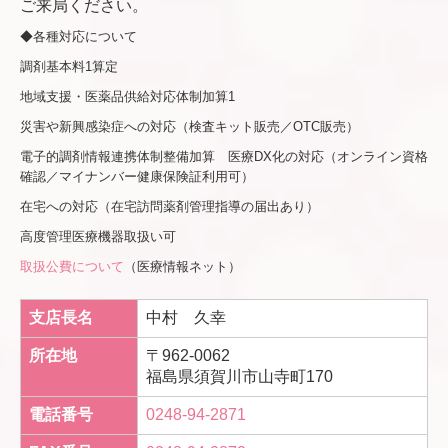
ご来局ください。
◆各種対応について
調剤基本料1算定
地域支援・医薬品供給対応体制加算1
災害や新興感染症への対応（検査キット販売／OTC販売）
電子的調剤情報連携体制整備加算 医療DX化の対応（オンライン資格
確認／マイナンバー健康保険証利用可）
在宅への対応（在宅訪問薬剤管理指導の届出あり）
高度管理医療機器取扱い可
取扱公費について
（医療情報ネット）
支店長名
中村 久幸
所在地
〒962-0062
福島県須賀川市山寺町170
電話番号
0248-94-2871