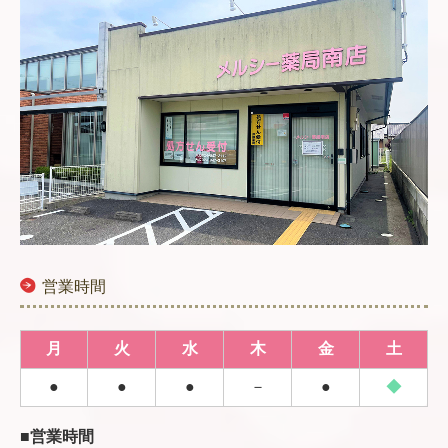
営業時間
月
火
水
木
金
土
●
●
●
－
●
◆
■営業時間