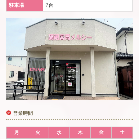
駐車場
7台
営業時間
月
火
水
木
金
土