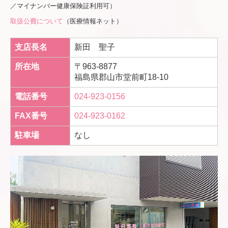
／マイナンバー健康保険証利用可）
取扱公費について
（医療情報ネット）
支店長名
新田 聖子
所在地
〒963-8877
福島県郡山市堂前町18-10
電話番号
024-923-0156
FAX番号
024-923-0162
駐車場
なし