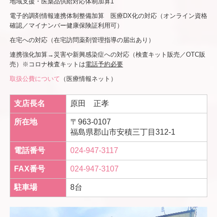
地域支援・医薬品供給対応体制加算1
電子的調剤情報連携体制整備加算
医療DX化の対応（オンライン資格
確認／マイナンバー健康保険証利用可）
在宅への対応（在宅訪問薬剤管理指導の届出あり）
連携強化加算→災害や新興感染症への対応（検査キット販売／OTC販
売）※コロナ検査キットは
電話予約必要
取扱公費について
（医療情報ネット）
支店長名
原田 正孝
所在地
〒963-0107
福島県郡山市安積三丁目312-1
電話番号
024-947-3117
FAX番号
024-947-3107
駐車場
8台