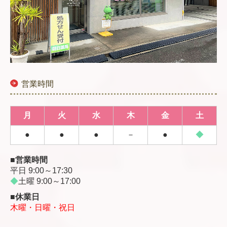
営業時間
月
火
水
木
金
土
●
●
●
－
●
◆
■営業時間
平日 9:00～
17:30
◆
土曜
9:00～
17:00
■休業日
木曜・日曜・祝日