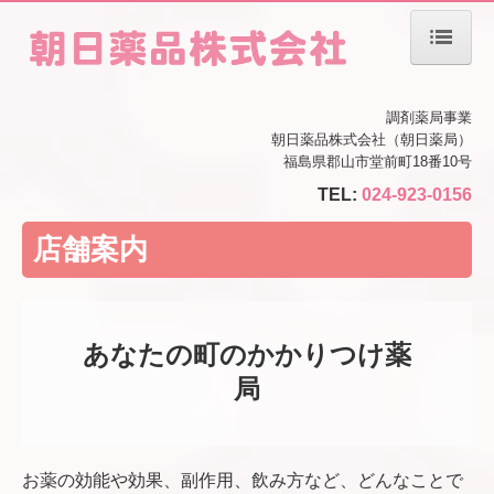
ホーム
調剤薬局事業
朝日薬品株式会社（朝日薬局）
当薬局について
福島県郡山市堂前町18番10号
TEL:
024-923-0156
会社案内
店舗案内
掲示事項一覧
居宅療養管理指導の運営規定
あなたの町のかかりつけ薬
店舗案内
局
処方箋の受付
お薬の効能や効果、副作用、飲み方など、どんなことで